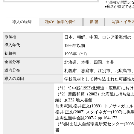
＊)亜種が問題と
●種名が特定でき
導入の経緯
種の生物学的特性
影 響
写真・イラ
原産地
日本、朝鮮、中国、ロシア沿海州の
導入年代
1993年以前
初報告
1993年（*1)
全国分布
北海道、本州、四国、九州
道内分布
札幌市、恵庭市、江別市、北広島市、南幌
導入の原因
学校教材として持ち込まれた可能性が
（*1）竹中践(1993)北海道・広島町におけ
（*2）斎藤和範（2002）北海道に持ち
編）,p.232.地人書館.
前田憲男,松井正文(1989）トノサマガエル.
松井 正文(2007) スタイネガー(190
虫両生類学会誌2007-2.pp.164-172.
（*3)財団法人自然環境研究センター(20
書.