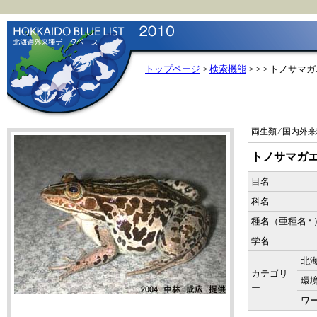
トップページ
>
検索機能
>
> > トノサマ
両生類 ⁄ 国内外
トノサマガ
目名
科名
種名（亜種名
＊
学名
北
カテゴリ
環
ー
ワー