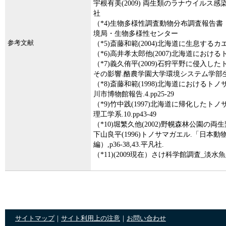
宇根有美(2009) 両生類のラナウイルス感染症
社
（*4)生物多様性調査動物分布調査報告書（第5回
境局・生物多様性センター
参考文献
（*5)斎藤和範(2004)北海道に生息するカエル
（*6)高井孝太郎他(2007)北海道におけるト
（*7)義久侑平(2009)石狩平野に侵入したトノ
その影響.酪農学園大学環境システム学部
（*8)斎藤和範(1998)北海道における
川市博物館報告.4.pp25-29
（*9)竹中践(1997)北海道に帰化した
理工学系.10.pp43-49
（*10)堀繁久他(2002)野幌森林公園の両生
下山良平(1996)トノサマガエル.「日
編）,p36-38,43.平凡社.
（*11)(2009現在）さけ科学館調査_淡水
サイトマップ
｜
サイト利用上の注意
｜
お問い合わせ