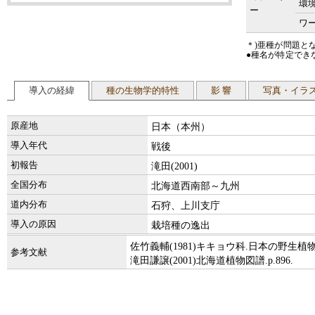
環
ー
ワー
＊)亜種が問題と
●種名が特定でき
導入の経緯
種の生物学的特性
影 響
写真・イラ
原産地
日本（本州）
導入年代
戦後
初報告
滝田(2001)
全国分布
北海道西南部～九州
道内分布
石狩、上川支庁
導入の原因
栽培種の逸出
佐竹義輔(1981)キキョウ科.日本の野生植物・
参考文献
滝田謙譲(2001)北海道植物図譜.p.896.