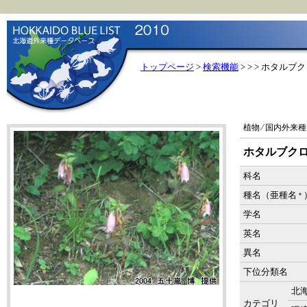
トップページ
>
検索機能
>
> > ホタルブ
植物 ⁄ 国内外来種
ホタルブク
科名
種名（亜種名
＊
学名
英名
異名
下位分類名
北
カテゴリ