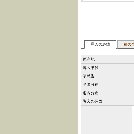
導入の経緯
種の
原産地
導入年代
初報告
全国分布
道内分布
導入の原因