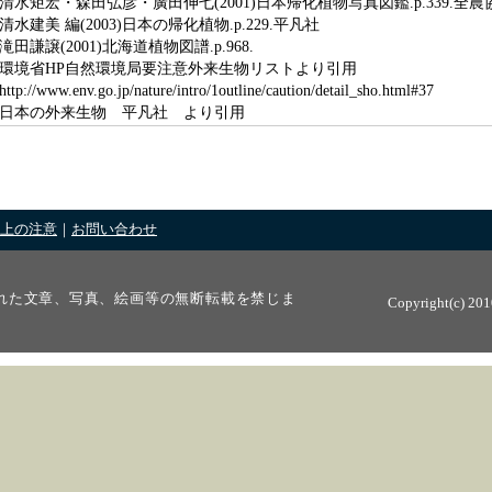
清水矩宏・森田弘彦・廣田伸七(2001)日本帰化植物写真図鑑.p.339.全農協
清水建美 編(2003)日本の帰化植物.p.229.平凡社
滝田謙譲(2001)北海道植物図譜.p.968.
環境省HP自然環境局要注意外来生物リストより引用
http://www.env.go.jp/nature/intro/1outline/caution/detail_sho.html#37
日本の外来生物 平凡社 より引用
上の注意
｜
お問い合わせ
れた文章、写真、絵画等の無断転載を禁じま
Copyright(c) 201