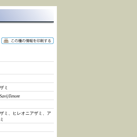
ザミ
(Savi)Tenore
ザミ、ヒレオニアザミ、ア
ミ