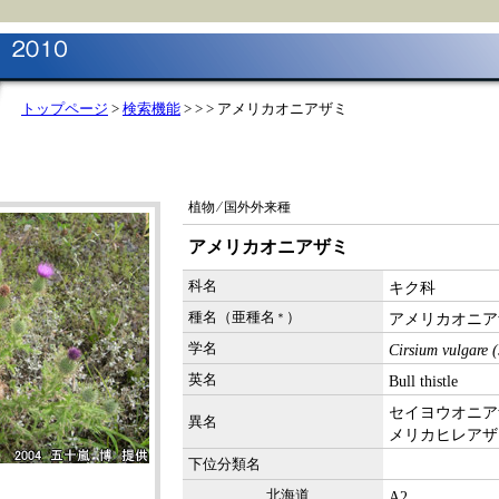
トップページ
>
検索機能
>
> > アメリカオニアザミ
植物 ⁄ 国外外来種
アメリカオニアザミ
科名
キク科
種名（亜種名
）
アメリカオニア
＊
学名
Cirsium vulgare 
英名
Bull thistle
セイヨウオニア
異名
メリカヒレアザ
下位分類名
北海道
A2