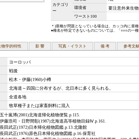
カテゴリ
環境省
要注意外来生物
ー
ワースト100
＊)亜種が問題となっている場合は、カッコ内に亜
●種名が特定できないものについては、「○○○の一
生物学的特性
影 響
写真・イラスト
備 考
参考文
ヨーロッパ
戦後
松木・伊藤(1960)小樽
北海道～四国に分布するが、北日本に多く見られる。
全道各地
牧草種子または家畜飼料に混入
五十嵐博(2001)北海道帰化植物便覧.p.115.
伊藤浩司・日野間彰(1987)北海道高等植物目録Ⅳ.p.161.
長田武正(1972)日本帰化植物図鑑.p.13.北隆館
長田武正(1976)原色日本帰化植物図鑑.p.16.保育社