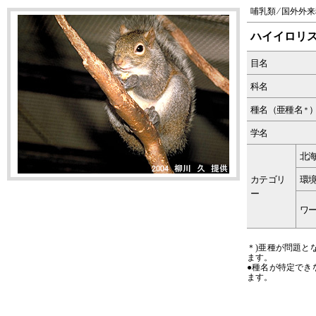
哺乳類 ⁄ 国外外
ハイイロリ
目名
科名
種名（亜種名
＊
学名
北
カテゴリ
環
ー
ワー
＊)亜種が問題と
ます。
●種名が特定でき
ます。