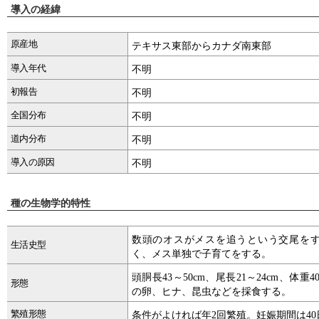
導入の経緯
原産地
テキサス東部からカナダ南東部
導入年代
不明
初報告
不明
全国分布
不明
道内分布
不明
導入の原因
不明
種の生物学的特性
数頭のオスがメスを追うという交尾を
生活史型
く、メス単独で子育てをする。
頭胴長43～50cm、尾長21～24cm、体
形態
の卵、ヒナ、昆虫などを採食する。
繁殖形態
条件がよければ年2回繁殖。妊娠期間は40日