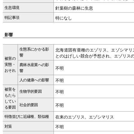
生息環境
針葉樹の森林に生息
特記事項
特になし
影響
生態系にかかる影
北海道固有亜種のエゾリス、エゾシマリ
響
とのはげしい競合が予想され、エゾリス
被害の
実態・
農林水産業への影
不明
おそれ
響
人の健康への影響
不明
被害を
生物学的要因
不明
もたら
してい
社会的要因
不明
る要因
特徴並びに近縁種、類似種
在来のエゾリス、エゾシマリス
対策
不明