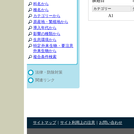
膜翅目
科名から
カテゴリー
種名から
A1
カテゴリーから
原産地・繁殖地から
導入年代から
影響の種類から
生息環境から
特定外来生物・要注意
外来生物から
複合条件検索
法律・防除対策
関連リンク
サイトマップ
｜
サイト利用上の注意
｜
お問い合わせ