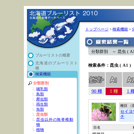
トップページ
>
検索機能
>
分類群別 ～ 昆虫 ( A1
ブルーリストの概要
北海道のブルーリスト
検索条件：昆虫 ( A1 )
種
検索機能
分類群別
哺乳類
90 種
1 種
1 
鳥類
爬虫類
両生類
種目 （
魚類
セイヨ
昆虫類
チ
昆虫以外の無脊椎動
物
目名
植物