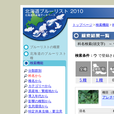
トップページ
>
検索機能
>
科名検索(頭文字) ～ 
ブルーリストの概要
北海道のブルーリスト
検索条件：ウ
で登録さ
種
検索機能
分類群別
科名から
5 種
1 種
種名から
カテゴリーから
原産地・繁殖地から
種目 （
導入年代から
アレチ
影響の種類から
生息環境から
目名
特定外来生物・要注意