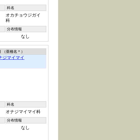
科名
オカチョウジガイ
科
分布情報
なし
目 （亜種名
＊
）
ナジマイマイ
科名
オナジマイマイ科
分布情報
なし