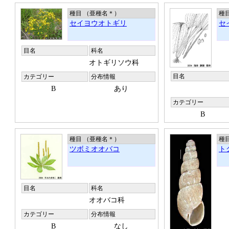
種目 （亜種名
＊
）
種
セイヨウオトギリ
セ
目名
科名
オトギリソウ科
目名
カテゴリー
分布情報
B
あり
カテゴリー
B
種目 （亜種名
＊
）
種
ツボミオオバコ
ト
目名
科名
オオバコ科
カテゴリー
分布情報
B
なし