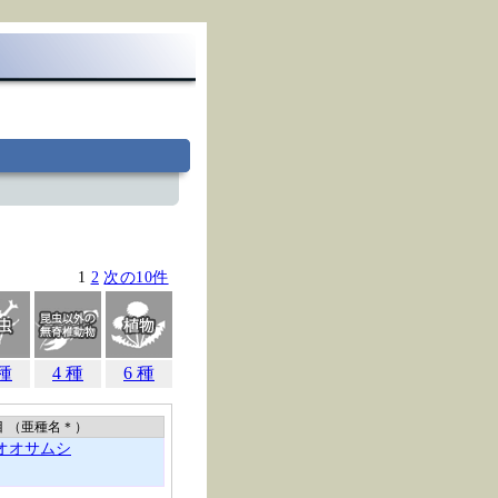
1
2
次の10件
 種
4 種
6 種
目 （亜種名
＊
）
オオサムシ