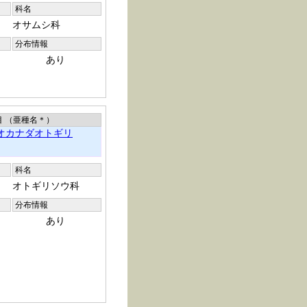
科名
オサムシ科
分布情報
あり
目 （亜種名
＊
）
オカナダオトギリ
科名
オトギリソウ科
分布情報
あり