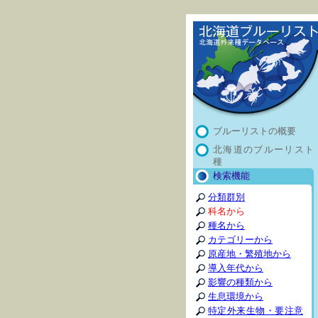
ブルーリストの概要
北海道のブルーリスト
種
検索機能
分類群別
科名から
種名から
カテゴリーから
原産地・繁殖地から
導入年代から
影響の種類から
生息環境から
特定外来生物・要注意