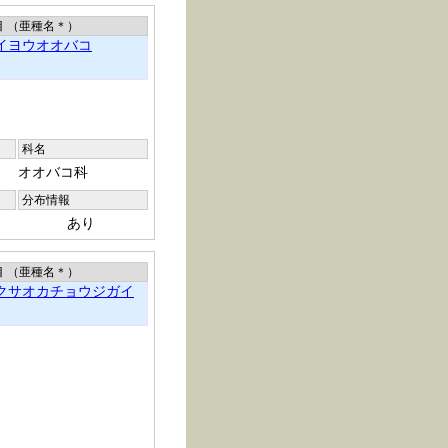
目 （亜種名
＊
）
イヨウオオバコ
科名
オオバコ科
分布情報
あり
目 （亜種名
＊
）
クサオカチョウジガイ