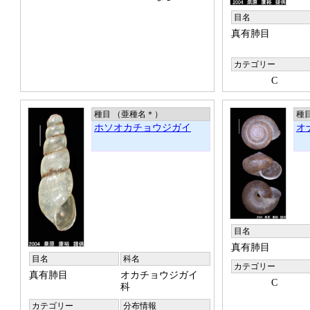
目名
真有肺目
カテゴリー
C
種目 （亜種名
＊
）
種
ホソオカチョウジガイ
オ
目名
真有肺目
目名
科名
カテゴリー
真有肺目
オカチョウジガイ
C
科
カテゴリー
分布情報