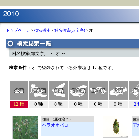
トップページ
>
検索機能
>
科名検索(頭文字)
> オ
科名検索(頭文字) ～ オ ～
検索条件：オ
で登録されている外来種は
12
種です。
12 種
0 種
0 種
0 種
0 種
0 種
2
種目 （亜種名
＊
）
種
ヘラオオバコ
ア