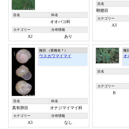
目名
鞘翅目
目名
科名
カテゴリー
オオバコ科
A3
カテゴリー
分布情報
A2
あり
種目 （亜種名
＊
）
種
ウスカワマイマイ
オ
目名
カテゴリー
B
目名
科名
真有肺目
オナジマイマイ科
カテゴリー
分布情報
A3
なし