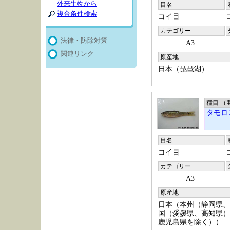
外来生物から
目名
複合条件検索
コイ目
カテゴリー
法律・防除対策
A3
関連リンク
原産地
日本（琵琶湖）
種目 （
タモロ
目名
コイ目
カテゴリー
A3
原産地
日本（本州（静岡県、
国（愛媛県、高知県）
鹿児島県を除く））