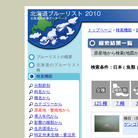
トップページ
>
検索機能
>
原産地から検索(地図から)
ブルーリストの概要
北海道のブルーリスト
検索条件：日本 ( 魚類 
種
検索機能
分類群別
科名から
種名から
125 種
7 種
カテゴリーから
原産地・繁殖地から
導入年代から
種目 （
影響の種類から
ゲンゴ
生息環境から
特定外来生物・要注意