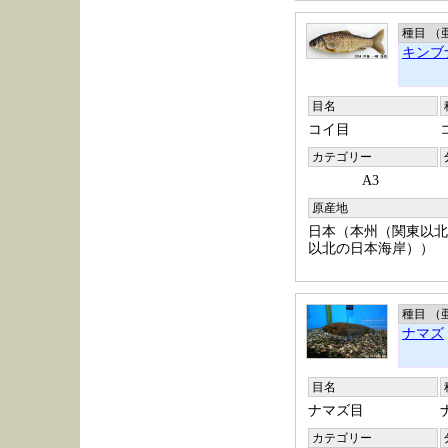
種目 （
キンブ
目名
コイ目
カテゴリー
A3
原産地
日本（本州（関東以北
以北の日本海岸））
種目 （
ナマズ
目名
ナマズ目
カテゴリー