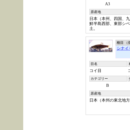
A3
原産地
日本（本州、四国、九
鮮半島西部、東部シベ
土。
種目 （
シナイ
目名
コイ目
カテゴリー
B
原産地
日本（本州の東北地方