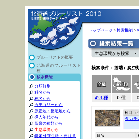
トップページ
>
検索機能
>
生息環境から検索 ～ 道
ブルーリストの概要
北海道のブルーリスト
検索条件：道端 ( 爬虫類
種
検索機能
分類群別
科名から
459 種
0 種
種名から
カテゴリーから
原産地・繁殖地から
種目 （
導入年代から
タカチ
影響の種類から
生息環境から
目名
特定外来生物・要注意