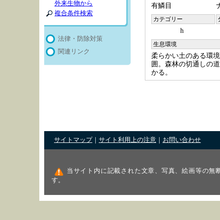
外来生物から
有鱗目
複合条件検索
カテゴリー
h
法律・防除対策
生息環境
関連リンク
柔らかい土のある環境
囲。森林の切通しの道
かる。
サイトマップ
｜
サイト利用上の注意
｜
お問い合わせ
当サイト内に記載された文章、写真、絵画等の無
す。