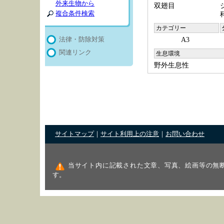
外来生物から
双翅目
複合条件検索
カテゴリー
A3
法律・防除対策
関連リンク
生息環境
野外生息性
サイトマップ
｜
サイト利用上の注意
｜
お問い合わせ
当サイト内に記載された文章、写真、絵画等の無
す。