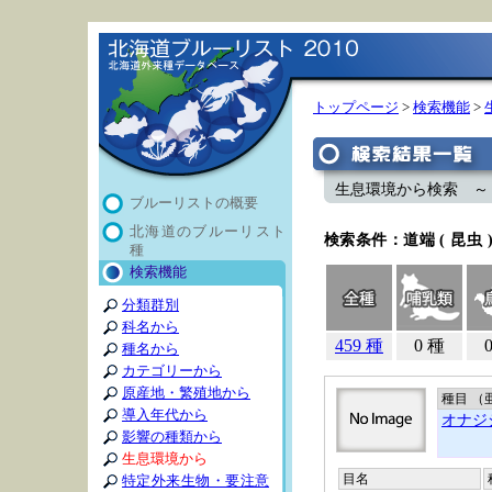
トップページ
>
検索機能
>
生息環境から検索 ～ 道
ブルーリストの概要
北海道のブルーリスト
検索条件：道端 ( 昆虫 
種
検索機能
分類群別
科名から
459 種
0 種
種名から
カテゴリーから
原産地・繁殖地から
種目 （
導入年代から
オナジ
影響の種類から
生息環境から
目名
特定外来生物・要注意