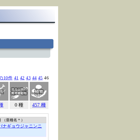
の10件
41
42
43
44
45
46
 種
0 種
457 種
目 （亜種名
＊
）
バナギョウジャニンニ