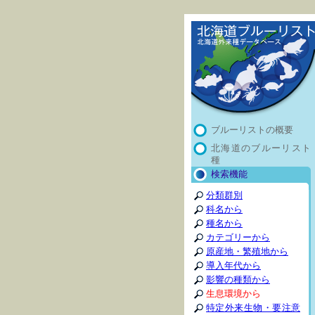
ブルーリストの概要
北海道のブルーリスト
種
検索機能
分類群別
科名から
種名から
カテゴリーから
原産地・繁殖地から
導入年代から
影響の種類から
生息環境から
特定外来生物・要注意