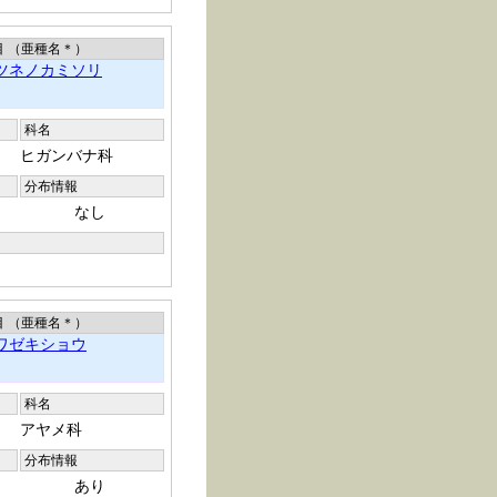
目 （亜種名
＊
）
ツネノカミソリ
科名
ヒガンバナ科
分布情報
なし
目 （亜種名
＊
）
ワゼキショウ
科名
アヤメ科
分布情報
あり