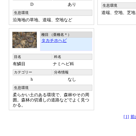
D
あり
生息環境
道端、空地、芝地
生息環境
沿海地の草地、道端、空地など
種目 （亜種名
＊
）
タカチホヘビ
目名
科名
有鱗目
ナミヘビ科
カテゴリー
分布情報
h
なし
生息環境
柔らかい土のある環境で、森林やその周
囲。森林の切通しの道路などでよく見つ
かる。
[1]
前