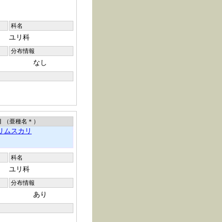
科名
ユリ科
分布情報
なし
目 （亜種名
＊
）
リムスカリ
科名
ユリ科
分布情報
あり