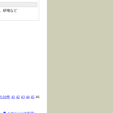
、砂地など
の10件
41
42
43
44
45
46