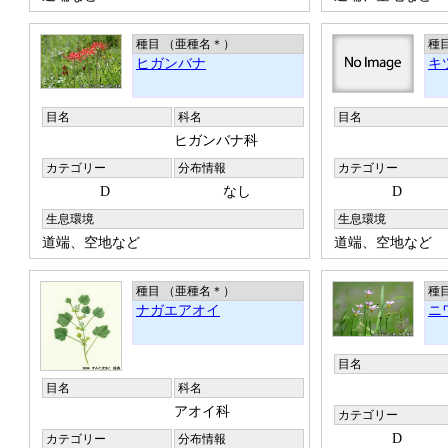
種目 （亜種名
＊
）
種
ヒガンバナ
キ
目名
科名
目名
ヒガンバナ科
カテゴリー
分布情報
カテゴリー
D
なし
D
生息環境
生息環境
道端、空地など
道端、空地など
種目 （亜種名
＊
）
種
ナガエアオイ
ニ
目名
目名
科名
アオイ科
カテゴリー
D
カテゴリー
分布情報