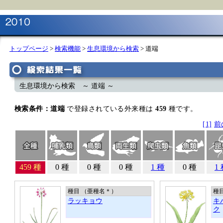
トップページ
>
検索機能
>
生息環境から検索
> 道端
生息環境から検索 ～ 道端 ～
検索条件：道端
で登録されている外来種は
459
種です。
[1]
前
459 種
0 種
0 種
0 種
1 種
0 種
1
種目 （亜種名
＊
）
種
ラッキョウ
キ
ク