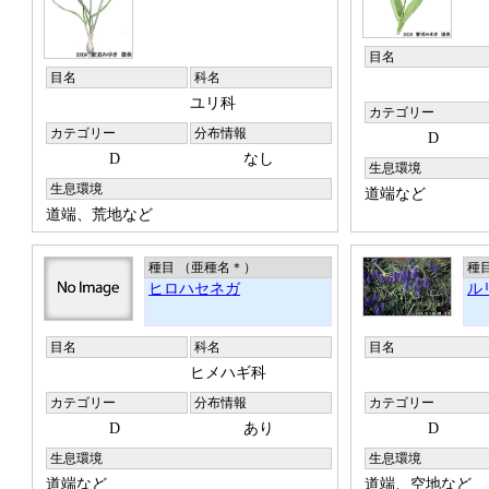
目名
目名
科名
ユリ科
カテゴリー
カテゴリー
分布情報
D
D
なし
生息環境
生息環境
道端など
道端、荒地など
種目 （亜種名
＊
）
種
ヒロハセネガ
ル
目名
科名
目名
ヒメハギ科
カテゴリー
分布情報
カテゴリー
D
あり
D
生息環境
生息環境
道端など
道端、空地など