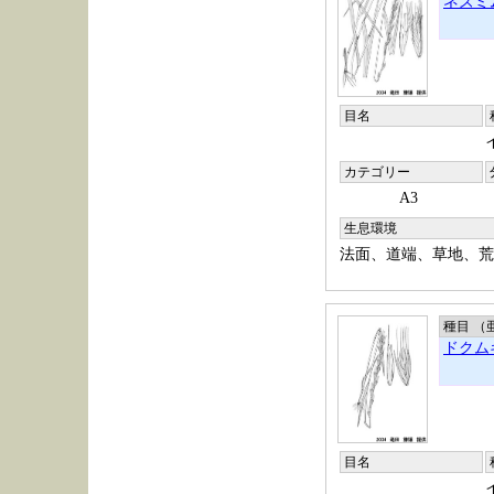
ネズミ
目名
カテゴリー
A3
生息環境
法面、道端、草地、荒
種目 （
ドクム
目名