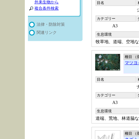
外来生物から
目名
複合条件検索
カテゴリー
法律・防除対策
A3
関連リンク
生息環境
牧草地、道端、空地な
種目 （
マツヨ
目名
カテゴリー
A3
生息環境
道端、荒地、林道脇な
種目 （