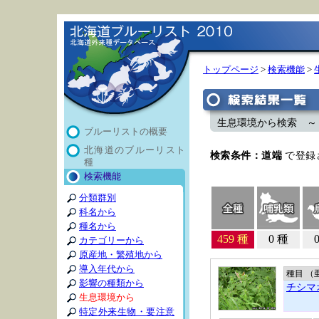
トップページ
>
検索機能
>
生息環境から検索 ～ 
ブルーリストの概要
北海道のブルーリスト
検索条件：道端
で登録
種
検索機能
分類群別
科名から
種名から
459 種
0 種
カテゴリーから
原産地・繁殖地から
導入年代から
種目 （
影響の種類から
チシマ
生息環境から
特定外来生物・要注意