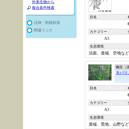
外来生物から
複合条件検索
目名
法律・防除対策
関連リンク
カテゴリー
A3
生息環境
法面、道端、空地など
種目 （
ネバリ
目名
カテゴリー
A3
生息環境
道端、荒地、山野など