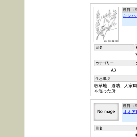
種目 （
キレハ
目名
カテゴリー
A3
生息環境
牧草地、道端、人家周
や湿った所
種目 （
オオア
目名