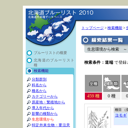
トップページ
>
検索機能
>
生息環境から検索 ～ 
ブルーリストの概要
北海道のブルーリスト
検索条件：道端
で登録
種
検索機能
分類群別
科名から
種名から
459 種
0 種
カテゴリーから
原産地・繁殖地から
導入年代から
種目 （
影響の種類から
ヨモギ
生息環境から
特定外来生物・要注意