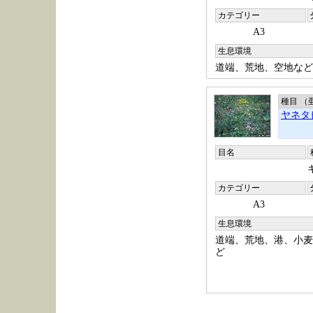
カテゴリー
A3
生息環境
道端、荒地、空地など
種目 （
ヤネタ
目名
カテゴリー
A3
生息環境
道端、荒地、港、小麦
ど