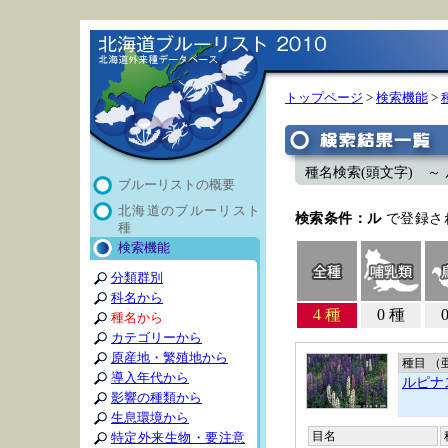
トップページ
>
検索機能
>
種名検索(頭文字) ～ 
ブルーリストの概要
北海道のブルーリスト
検索条件：ル
で登録さ
種
検索機能
分類群別
科名から
4 種
0 種
種名から
カテゴリーから
原産地・繁殖地から
種目 （
導入年代から
ルピナ
影響の種類から
生息環境から
目名
特定外来生物・要注意