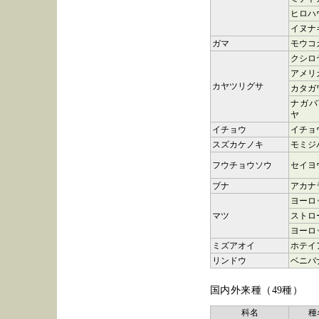
ヒロハ
イヌナ
ガマ
モウコ
クシロ
アメリ
カヤツリグサ
カタガ
ナガバ
ヤ
イチョウ
イチョ
スズカケノキ
モミジ
フウチョウソウ
セイヨ
ブナ
アカナ
ヨーロ
マツ
ストロ
ヨーロ
ミズアオイ
ホテイ
リンドウ
ベニバ
国内外来種（49種）
科名
種