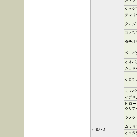
シャグ
テマリ
クスダ
コメツ
タチオ
ベニバ
オオバ
ムラサ
シロツ
ミツバ
イブキ
ビロー
クサフ
ツメク
ムラサ
カタバミ
オッタ