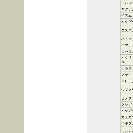
コバン
ヤクナ
イヌム
ムクゲ
コスズ
ハトノ
ハマチ
ヒバリ
ヒゲナ
キ
カラス
ノゲイ
アレチ
ウマノ
ヒメク
クシガ
ヒゲガ
カモガ
ハキダ
シバム