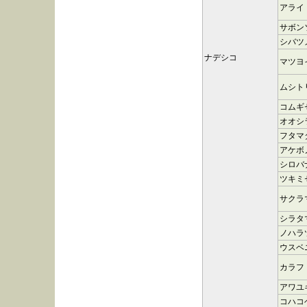
アライ
サボン
シバツ
ナデシコ
マツヨ
ムシト
コムギ
オオシ
フタマ
アケボ
シロバ
ツキミ
サクラ
シラタ
ノハラ
ウスベ
カラフ
アワユ
コハコ