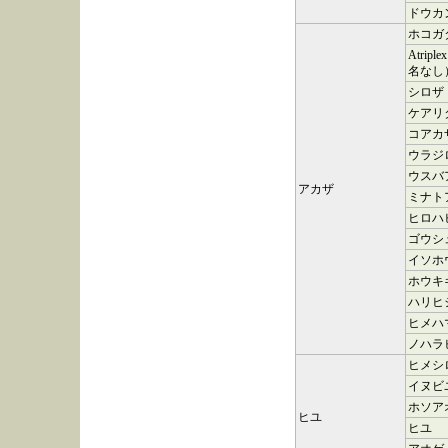
ドウカ
ホコガ
Atriple
名なし
シロザ
ケアリ
コアカ
ウラジ
ウスバ
アカザ
ミナト
ヒロハ
ゴウシ
イソホ
ホウキ
ハリヒ
ヒメハ
ノハラ
ヒメシ
イヌビ
ホソア
ヒユ
ヒユ