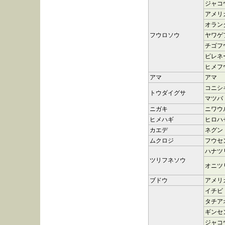
ジャコ
アメリ
オラン
フウロソウ
ヤワゲ
チゴフ
ピレネ
ヒメフ
アマ
アマ
コニシ
トウダイグサ
マツバ
ニガキ
ニワウ
ヒメハギ
ヒロハ
カエデ
ネグン
ムクロジ
フウセ
ハナツ
ツリフネソウ
オニツ
ブドウ
アメリ
イチビ
タチア
ギンセ
ジャコ