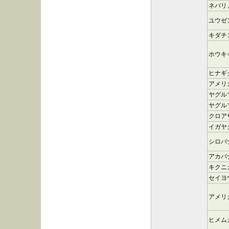
ネバリ
ユウゼ
キダチ
ホウキ
ヒナギ
アメリ
ヤグル
ヤグル
クロア
イガヤ
シロバ
アカバ
キクニ
セイヨ
アメリ
ヒメム