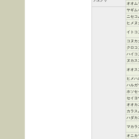
ツユクサ
オオム
ヤギム
ニセコ
ヒメヌ
イトコ
コヌカ
クロコ
ハイコ
ヌカス
オオス
ヒメハ
ハルガ
ホソセ
セイヨ
オオカ
カラス
ハダカ
マカラ
オニカ