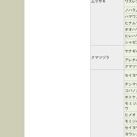
ムラサキ
ワスレ
ノハラ
ハマワ
ヒナム
オオハ
ヒレハ
シャゼ
ヤナギ
クマツヅラ
アレチ
クマツ
セイヨ
チシマ
コバノ
ホトケ
モミジ
ウ
ヒメオ
モミジ
セイヨ
ヨウシ