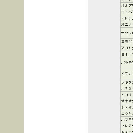
オオア
イトバ
アレチ
オニノ
ナツシ
ヨモギ
アカミ
セイヨ
バラモ
イヌカ
フキタ
ハチミ
イガオ
オオオ
トゲオ
コウヤ
ハマヨ
ヒレア
セイヨ