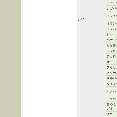
アメリ
ナガバ
コショ
シソ
オラン
イヌハ
シソ
ハナト
セイヨ
イヌヒ
チョロ
オトメ
フイリ
メグサ
マルバ
タイマ
ハナハ
チョウ
ヨウシ
ガオ
クコ