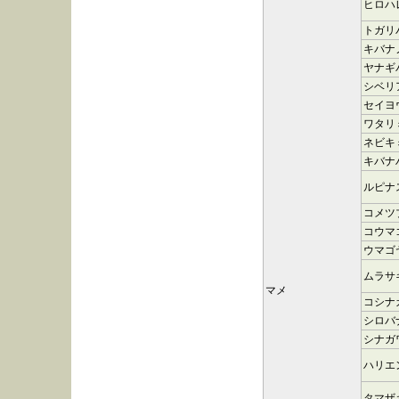
ヒロハ
トガリ
キバナ
ヤナギ
シベリ
セイヨ
ワタリ
ネビキ
キバナ
ルピナ
コメツ
コウマ
ウマゴ
ムラサ
マメ
コシナ
シロバ
シナガ
ハリエ
タマザ