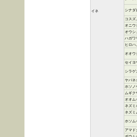
シナダ
イネ
コスズ
オニウ
オウシ
ハガワ
ヒロハ
オオウ
セイヨ
シラゲ
ヤバネ
ホソノ
ムギク
オオム
ネズミ
ネズミ
ホソム
アマド
ボウム