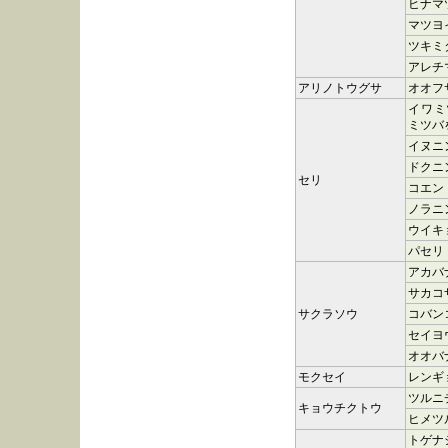
ヒナマ
マツヨ
ツキミ
アレチ
アリノトウグサ
オオフ
イワミ
ミツバ
イヌニ
ドクニ
セリ
コエン
ノラニ
ウイキ
パセリ
アカバ
サカコ
サクラソウ
コバン
セイヨ
オオバ
モクセイ
レンギ
ツルニ
キョウチクトウ
ヒメツ
トゲナ