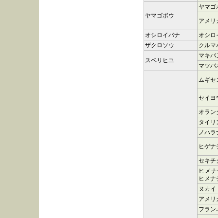
ヤマゴ
ヤマゴボウ
アメリ
オシロイバナ
オシロ
ザクロソウ
クルマ
マキバ
スベリヒユ
マツバ
ムギセ
セイヨ
オラン
タイリ
ノハラ
ヒゲナ
セキチ
ヒメナ
ヒメナ
ヌカイ
アメリ
フラン