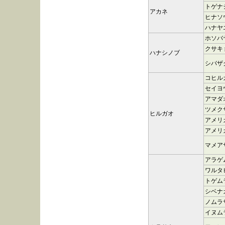
トゲナ
アカネ
ヒナソ
ハナヤ
ホソバ
クサキ
ハナシノブ
シバザ
コヒル
セイヨ
アマダ
ツメク
ヒルガオ
アメリ
アメリ
マメア
アラゲ
ワルタ
トゲム
シベナ
ノムラ
イヌム