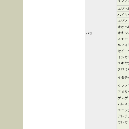
オラン
エゾヘ
ハイキ
エゾノ
オオヘ
オキジ
バラ
スモモ
ルフォ
セイヨ
イシカ
ユキヤ
クロミ
イタチ
クマノ
アメリ
ゲンゲ
ムレス
エニシ
アレチ
ガレガ