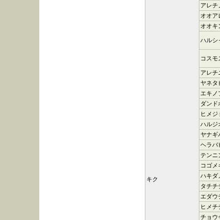
アレチ
オオア
オオキ
ハルシ
コスモ
アレチ
ヤネタ
エキノ
ダンド
ヒメジ
ハルジ
ヤナギ
ヘラバ
テンニ
コゴメ
ハキダ
キク
タチチ
エダウ
ヒメチ
チョウ