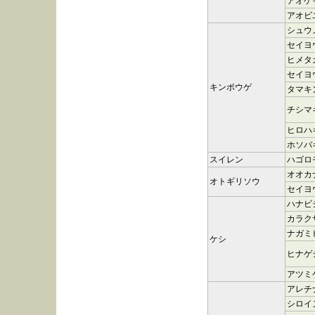
アオゲ
アオビ
シュウ
セイヨ
ヒメタ
セイヨ
キンポウゲ
タマキ
チシマ
ヒロハ
ホソバ
スイレン
ハゴロ
オオカ
オトギリソウ
セイヨ
ハナビ
カラク
ナガミ
ケシ
ヒナゲ
アツミ
アレチ
シロイ