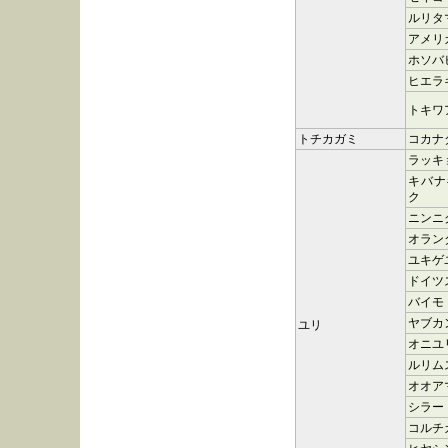
ルリタ
アメリ
ホソバ
ヒエラ
トキワ
トチカガミ
コカナ
ラッキ
キバナ
ク
ニンニ
オラン
ユキゲ
ドイツ
バイモ
ヤブカ
ユリ
オニユ
ルリム
オオア
シラー
コルチ