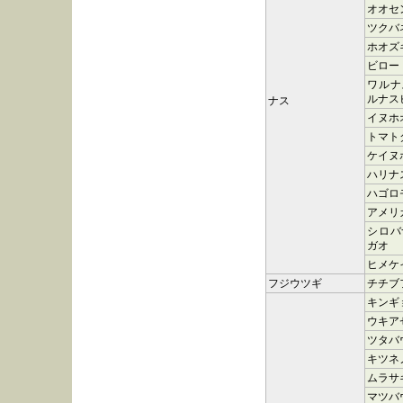
オオセ
ツクバ
ホオズ
ビロー
ワルナ
ルナス
ナス
イヌホ
トマト
ケイヌ
ハリナ
ハゴロ
アメリ
シロバ
ガオ
ヒメケ
フジウツギ
チチブ
キンギ
ウキア
ツタバ
キツネ
ムラサ
マツバ