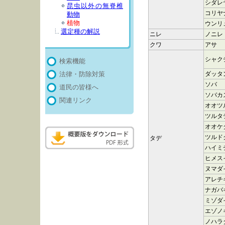
シダレ
昆虫以外の無脊椎
コリヤ
動物
植物
ウンリ
選定種の解説
ニレ
ノニレ
クワ
アサ
シャク
検索機能
ダッタ
法律・防除対策
ソバ
道民の皆様へ
ソバカ
関連リンク
オオツ
ツルタ
オオケ
ツルド
タデ
ハイミ
ヒメス
ヌマダ
アレチ
ナガバ
ミゾダ
エゾノ
ノハラ