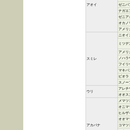
アオイ
ゼニバ
ナガエ
ゼニア
オカノ
アメリ
ニオイ
ミツデ
アメリ
ノハラ
スミレ
フイリ
マキバ
ビオラ
スノー
アレチ
ウリ
オオス
メマツ
オニマ
ヒルザ
オオマ
アカバナ
コマツ