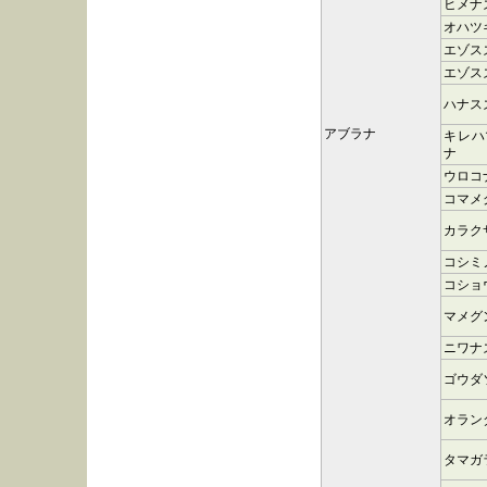
ヒメナ
オハツ
エゾス
エゾス
ハナス
アブラナ
キレハ
ナ
ウロコ
コマメ
カラク
コシミ
コショ
マメグ
ニワナ
ゴウダ
オラン
タマガ