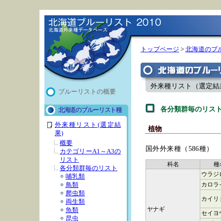
トップページ
>
北海道のブ
外来種リスト（選定結
ブルーリストの概要
各分類群毎のリス
北海道のブルーリスト種
外来種リスト(選定結
植物
果)
概要
国外外来種（586種）
カテゴリーA1～A3の
リスト
科名
種
各分類群毎のリスト
ウラジ
哺乳類
カロラ
鳥類
爬虫類
カイリ
両生類
ヤナギ
魚類
セイヨ
昆虫