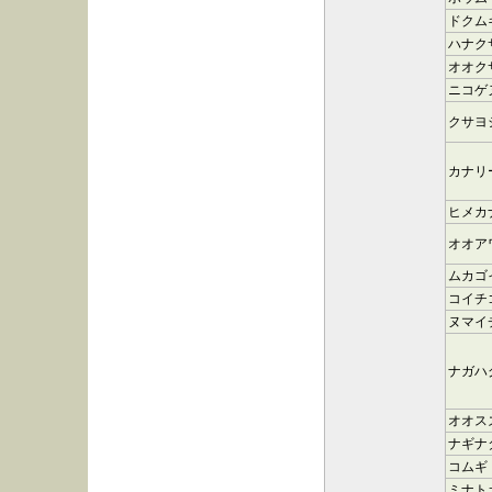
ドクム
ハナク
オオク
ニコゲ
クサヨ
カナリ
ヒメカ
オオア
ムカゴ
コイチ
ヌマイ
ナガハ
オオス
ナギナ
コムギ
ミナト