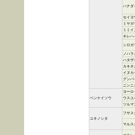
ハナダ
セイヨ
ミヤガ
ミミイ
キレハ
シロガ
ノハラ
ハタザ
カキネ
イヌカ
グンバ
ニンニ
ヨーロ
ベンケイソウ
ウスユ
ツルマ
フサス
ユキノシタ
マルス