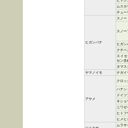
ヒヤシ
ムスカ
チュー
スノー
スノー
ヒガンバナ
ヒガン
クチベ
スイセ
セン含
タマス
ヤマノイモ
ナガイ
クロッ
ハナシ
ドイツ
アヤメ
キショ
ニワゼ
ヒトフ
ヒメヒ
ムラサ