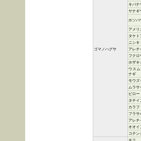
キバナ
ヤナギ
ホソバ
アメリ
タケト
ニシキ
ゴマノハグサ
アレチ
フクロ
ホザキ
ウスム
ナギ
モウズ
ムラサ
ビロー
タチイ
カラフ
フラサ
アレチ
オオイ
コテン
キリ