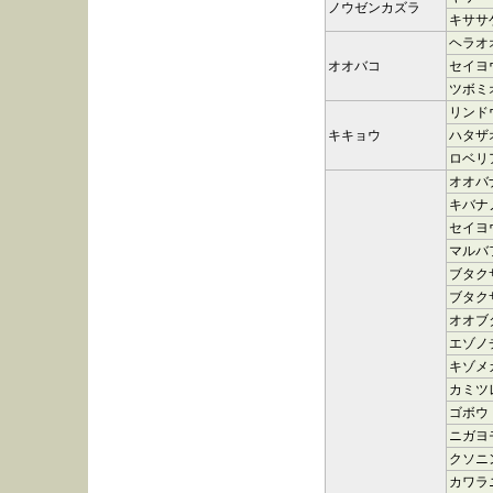
ノウゼンカズラ
キササ
ヘラオ
オオバコ
セイヨ
ツボミ
リンド
キキョウ
ハタザ
ロベリ
オオバ
キバナ
セイヨ
マルバ
ブタク
ブタク
オオブ
エゾノ
キゾメ
カミツ
ゴボウ
ニガヨ
クソニ
カワラ