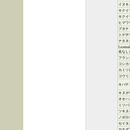
イヌキ
キクイ
キクイ
ヒマワ
ブタナ
トゲヂ
ナタネ
Leonto
名なし
フラン
コシカ
カミツ
コウリ
キバナ
キヌガ
オオハ
ミツバ
ツキヌ
ノボロ
セイタ
カナダ