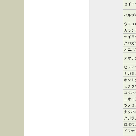
セイヨ
ハルザ
ウスユ
カラシ
セイヨ
クロガ
オニハ
アマナ
ヒメア
ナガミ
ホソミ
ミチタ
コタネ
ニオイ
ツノミ
ナタネ
クジラ
ロボウ
イヌナ