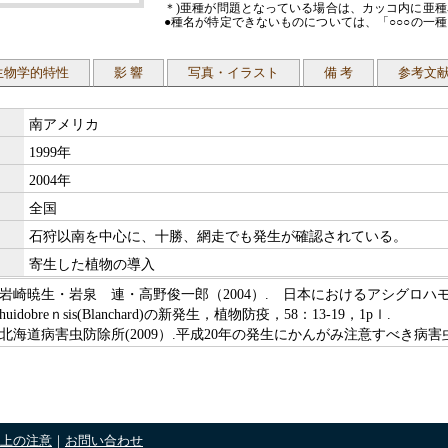
＊)亜種が問題となっている場合は、カッコ内に亜
●種名が特定できないものについては、「○○○の一
生物学的特性
影 響
写真・イラスト
備 考
参考文
南アメリカ
1999年
2004年
全国
石狩以南を中心に、十勝、網走でも発生が確認されている。
寄生した植物の導入
岩崎暁生・岩泉 連・高野俊一郎（2004）. 日本におけるアシグロハモグリバ
huidobreｎsis(Blanchard)の新発生，植物防疫，58：13-19，1pｌ.
北海道病害虫防除所(2009）.平成20年の発生にかんがみ注意すべき病
上の注意
｜
お問い合わせ