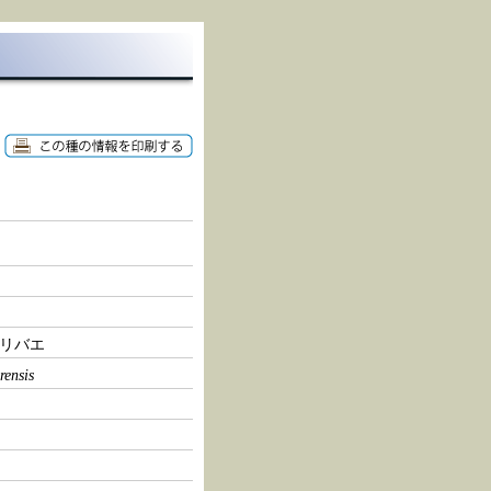
リバエ
rensis