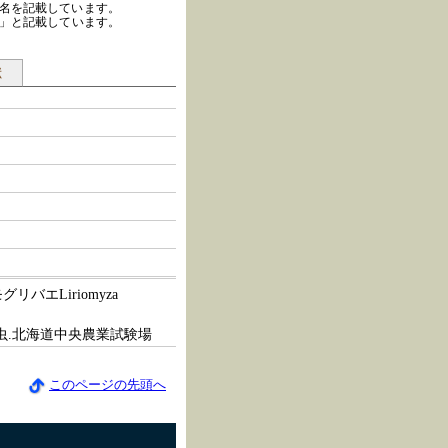
種名を記載しています。
種」と記載しています。
献
エLiriomyza
害虫.北海道中央農業試験場
このページの先頭へ