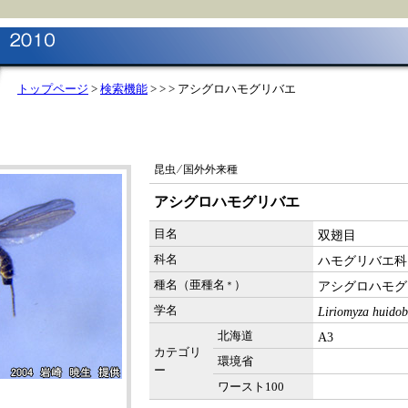
トップページ
>
検索機能
>
> > アシグロハモグリバエ
昆虫 ⁄ 国外外来種
アシグロハモグリバエ
目名
双翅目
科名
ハモグリバエ科
種名（亜種名
）
アシグロハモグ
＊
学名
Liriomyza huidob
北海道
A3
カテゴリ
環境省
ー
ワースト100