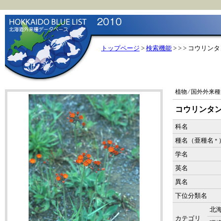
トップページ
>
検索機能
>
> > コウリン
植物 ⁄ 国外外来種
コウリンタ
科名
種名（亜種名
＊
学名
英名
異名
下位分類名
北
カテゴリ