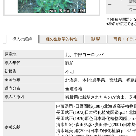
環
ー
ワー
＊)亜種が問題と
●種名が特定でき
導入の経緯
種の生物学的特性
影 響
写真・イラ
原産地
北、中部ヨーロッパ
導入年代
戦前
初報告
不明
全国分布
北海道、本州(岩手県、宮城県、福島
道内分布
全道各地
導入の原因
観賞用に栽培されたものが逸出。芝
伊藤浩司･日野間彰(1987)北海道高等植物目録Ⅳ
長田武正(1972)日本帰化植物図鑑.p.34.北
長田武正(1976)原色日本帰化植物図鑑.p.5
清水矩宏･森田弘彦･廣田伸七(2001)日本帰化
参考文献
清水建美 編(2003)日本の帰化植物.p.232.