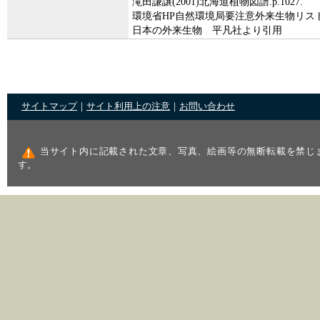
滝田謙譲(2001)北海道植物図譜.p.1027.
環境省HP自然環境局要注意外来生物リス
日本の外来生物 平凡社より引用
サイトマップ
｜
サイト利用上の注意
｜
お問い合わせ
当サイト内に記載された文章、写真、絵画等の無断転載を禁じ
す。