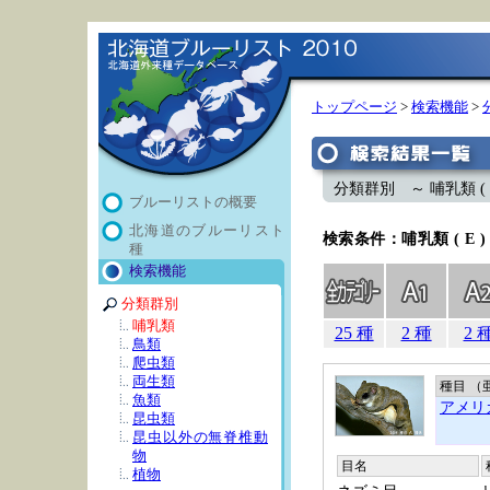
トップページ
>
検索機能
>
分類群別 ～ 哺乳類 ( E
ブルーリストの概要
北海道のブルーリスト
検索条件：哺乳類 ( E 
種
検索機能
分類群別
哺乳類
25 種
2 種
2 
鳥類
爬虫類
両生類
種目 （
魚類
アメリ
昆虫類
昆虫以外の無脊椎動
物
目名
植物