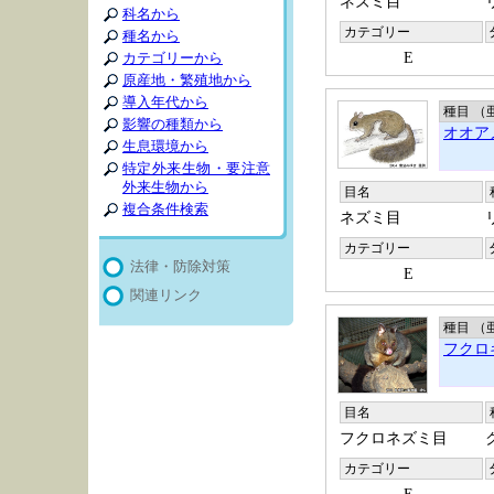
ネズミ目
科名から
カテゴリー
種名から
E
カテゴリーから
原産地・繁殖地から
導入年代から
種目 （
影響の種類から
オオア
生息環境から
特定外来生物・要注意
外来生物から
目名
複合条件検索
ネズミ目
カテゴリー
法律・防除対策
E
関連リンク
種目 （
フクロ
目名
フクロネズミ目
カテゴリー