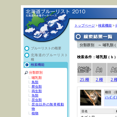
トップページ
>
検索機能
>
分類群別 ～ 哺乳類 ( h
ブルーリストの概要
北海道のブルーリスト
検索条件：哺乳類 ( h )
種
検索機能
分類群別
哺乳類
25 種
2 種
2 
鳥類
爬虫類
両生類
種目 （
魚類
ハイイ
昆虫類
昆虫以外の無脊椎動
物
目名
植物