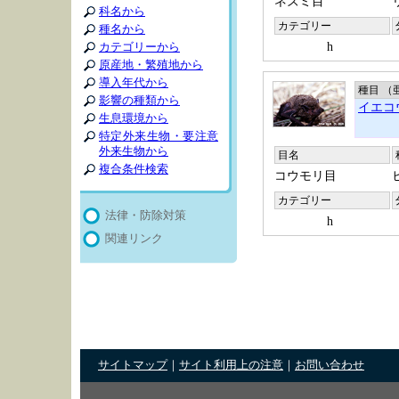
ネズミ目
科名から
カテゴリー
種名から
h
カテゴリーから
原産地・繁殖地から
導入年代から
種目 （
影響の種類から
イエコ
生息環境から
特定外来生物・要注意
外来生物から
目名
複合条件検索
コウモリ目
カテゴリー
法律・防除対策
h
関連リンク
サイトマップ
｜
サイト利用上の注意
｜
お問い合わせ