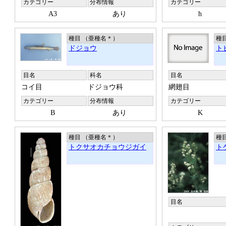
カテゴリー
分布情報
カテゴリー
A3
あり
h
種目 （亜種名
＊
）
種
ドジョウ
ト
目名
科名
目名
コイ目
ドジョウ科
網翅目
カテゴリー
分布情報
カテゴリー
B
あり
K
種目 （亜種名
＊
）
種
トクサオカチョウジガイ
ト
目名