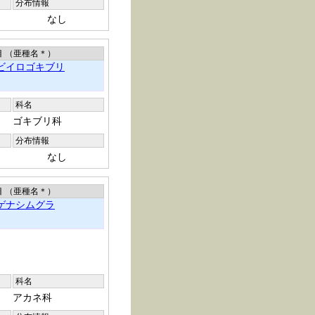
分布情報
なし
目 （亜種名
＊
）
ビイロゴキブリ
科名
ゴキブリ科
分布情報
なし
目 （亜種名
＊
）
ゲナシムグラ
科名
アカネ科