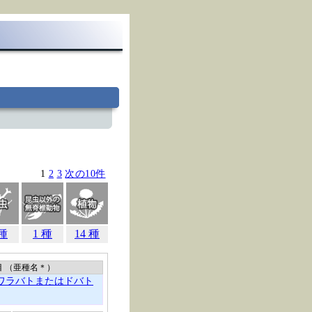
1
2
3
次の10件
 種
1 種
14 種
目 （亜種名
＊
）
ワラバトまたはドバト