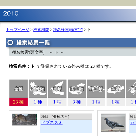
トップページ
>
検索機能
>
種名検索(頭文字)
> ト
種名検索(頭文字) ～ ト ～
検索条件：ト
で登録されている外来種は
23
種です。
23 種
1 種
1 種
3 種
1 種
1 種
1
種目 （亜種名
＊
）
種
ドブネズミ
カ