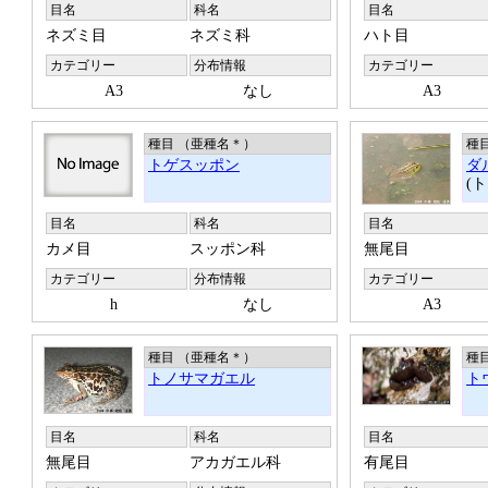
目名
科名
目名
ネズミ目
ネズミ科
ハト目
カテゴリー
分布情報
カテゴリー
A3
なし
A3
種目 （亜種名
＊
）
種
トゲスッポン
ダ
(
目名
科名
目名
カメ目
スッポン科
無尾目
カテゴリー
分布情報
カテゴリー
h
なし
A3
種目 （亜種名
＊
）
種
トノサマガエル
ト
目名
科名
目名
無尾目
アカガエル科
有尾目