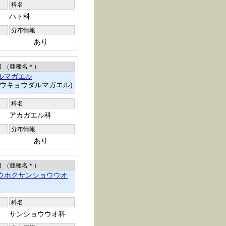
科名
ハト科
分布情報
あり
目 （亜種名
＊
）
ルマガエル
トウキョウダルマガエル)
科名
アカガエル科
分布情報
あり
目 （亜種名
＊
）
ウホクサンショウウオ
科名
サンショウウオ科