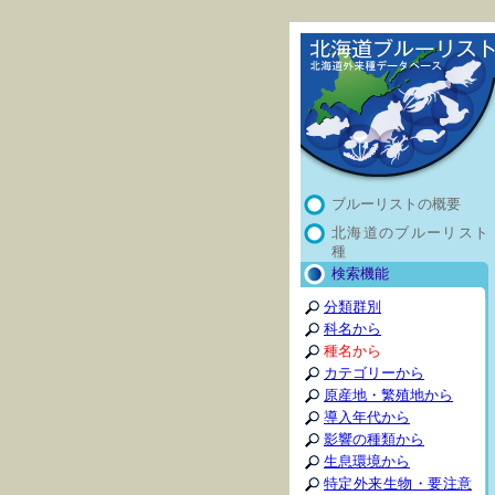
ブルーリストの概要
北海道のブルーリスト
種
検索機能
分類群別
科名から
種名から
カテゴリーから
原産地・繁殖地から
導入年代から
影響の種類から
生息環境から
特定外来生物・要注意