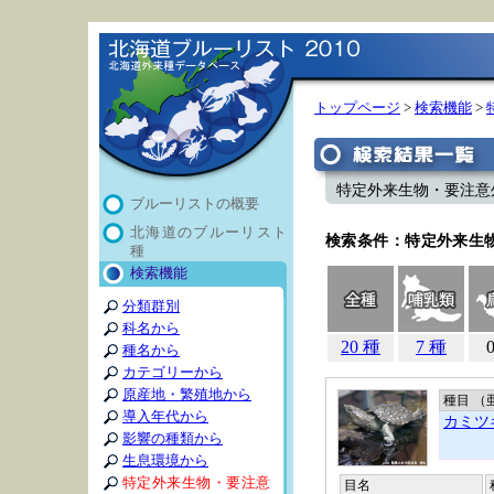
トップページ
>
検索機能
>
特定外来生物・要注意外
ブルーリストの概要
北海道のブルーリスト
検索条件：特定外来生物 (
種
検索機能
分類群別
科名から
20 種
7 種
種名から
カテゴリーから
原産地・繁殖地から
種目 （
導入年代から
カミツ
影響の種類から
生息環境から
特定外来生物・要注意
目名