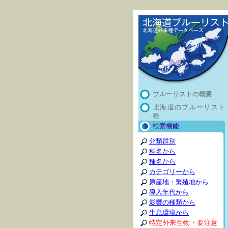
ブルーリストの概要
北海道のブルーリスト
種
検索機能
分類群別
科名から
種名から
カテゴリーから
原産地・繁殖地から
導入年代から
影響の種類から
生息環境から
特定外来生物・要注意