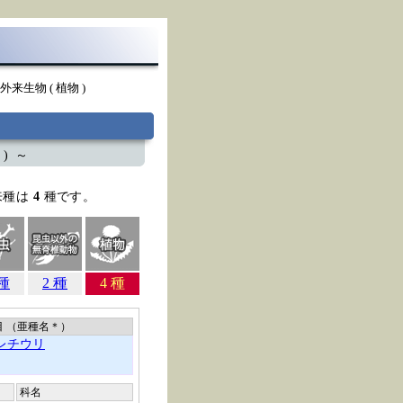
外来生物 ( 植物 )
) ～
来種は
4
種です。
 種
2 種
4 種
目 （亜種名
＊
）
レチウリ
科名