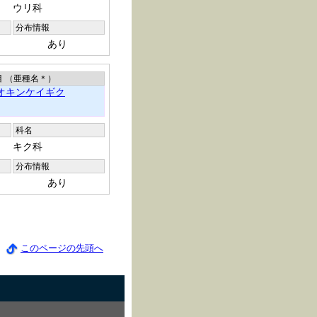
ウリ科
分布情報
あり
目 （亜種名
＊
）
オキンケイギク
科名
キク科
分布情報
あり
このページの先頭へ