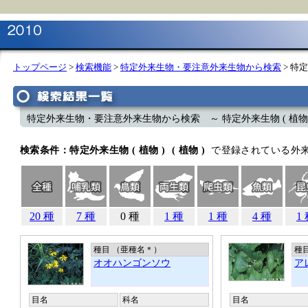
トップページ
>
検索機能
>
特定外来生物・要注意外来生物から検索
> 特定
特定外来生物・要注意外来生物から検索 ～ 特定外来生物 ( 植物 
検索条件：特定外来生物 ( 植物 ) ( 植物 )
で登録されている外
20 種
7 種
0 種
1 種
1 種
4 種
1
種目 （亜種名
＊
）
種
オオハンゴンソウ
ア
目名
科名
目名